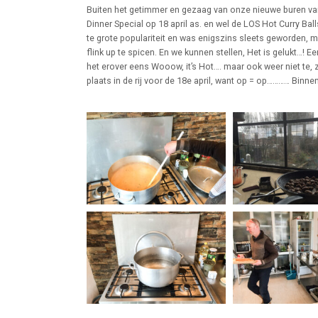
Buiten het getimmer en gezaag van onze nieuwe buren van
Dinner Special op 18 april as. en wel de LOS Hot Curry Bal
te grote populariteit en was enigszins sleets geworden,
flink up te spicen. En we kunnen stellen, Het is gelukt…! 
het erover eens Wooow, it’s Hot…. maar ook weer niet te,
plaats in de rij voor de 18e april, want op = op………… Binne