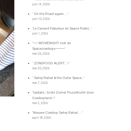
juni 14, 2026
‘ On the Road again……’
juni 10, 2026
‘Le Canard Fabuleux en Space Public…’
juni 1, 2026
‘•••• MOVIENIGHT met de
Spacecowboys••••••••’
mei 26, 2026
‘ ZONDFOOD ALERT….! ‘
mei 20, 2026
‘ Sahej Rahal & the Outer Space…’
mei 7, 2026
‘Update…Grote Zomer Puzzeltocht door
Cowboyland..!’
mei 2, 2026
‘Nieuwe Cowboy Sahej Rahal……’
april 18, 2026