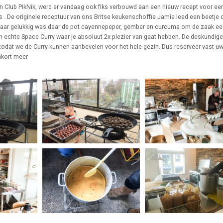
 Club PikNik, werd er vandaag ook fiks verbouwd aan een nieuw recept voor ee
ls . De originele receptuur van ons Britse keukenschoffie Jamie leed een beetje 
 maar gelukkig was daar de pot cayennepeper, gember en curcuma om de zaak e
Een echte Space Curry waar je absoluut 2x plezier van gaat hebben. De deskundige
 zodat we de Curry kunnen aanbevelen voor het hele gezin. Dus reserveer vast u
nkort meer