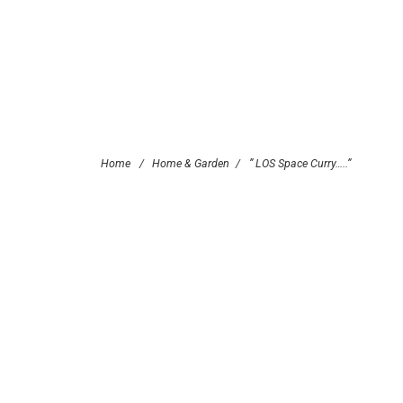
Home
/
Home & Garden
/
” LOS Space Curry…..”