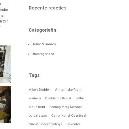
n
Recente reacties
onder
ens
n zijn
w
Categorieën
Home & Garden
Uncategorized
Tags
Albert Dedden
Annemieke Pruijt
arnhem
Beeldende Kunst
bettie
blaue hont
Bronsgieterij Kemner
burgers zoo
Canonkunst Overijssel
Circus Spacecowboys
Deventer