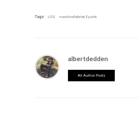
Tags:
LOS
machinefabriek Eysink
albertdedden
All Author Posts