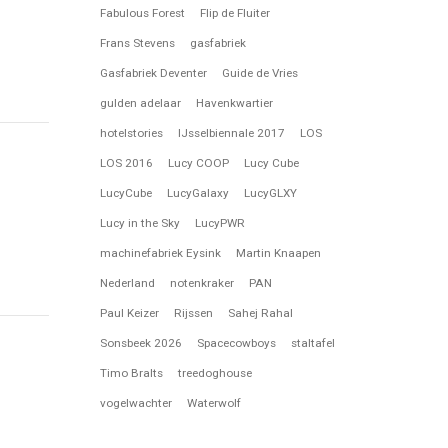
Fabulous Forest
Flip de Fluiter
Frans Stevens
gasfabriek
Gasfabriek Deventer
Guide de Vries
gulden adelaar
Havenkwartier
hotelstories
IJsselbiennale 2017
LOS
LOS 2016
Lucy COOP
Lucy Cube
LucyCube
LucyGalaxy
LucyGLXY
Lucy in the Sky
LucyPWR
machinefabriek Eysink
Martin Knaapen
Nederland
notenkraker
PAN
Paul Keizer
Rijssen
Sahej Rahal
Sonsbeek 2026
Spacecowboys
staltafel
Timo Bralts
treedoghouse
vogelwachter
Waterwolf