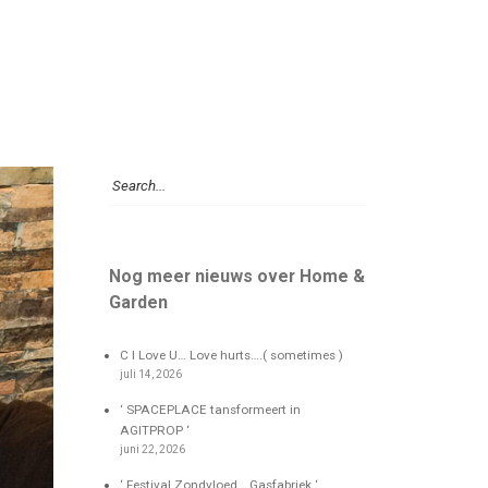
Nog meer nieuws over Home &
Garden
C I Love U… Love hurts….( sometimes )
juli 14, 2026
‘ SPACEPLACE tansformeert in
AGITPROP ‘
juni 22, 2026
‘ Festival Zondvloed….Gasfabriek ‘