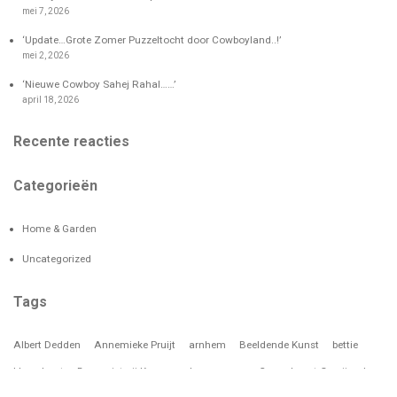
mei 7, 2026
‘Update…Grote Zomer Puzzeltocht door Cowboyland..!’
mei 2, 2026
‘Nieuwe Cowboy Sahej Rahal……’
april 18, 2026
Recente reacties
Categorieën
Home & Garden
Uncategorized
Tags
Albert Dedden
Annemieke Pruijt
arnhem
Beeldende Kunst
bettie
blaue hont
Bronsgieterij Kemner
burgers zoo
Canonkunst Overijssel