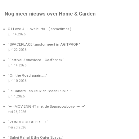
Nog meer nieuws over Home & Garden
C I Love U… Love hurts….( sometimes )
juli 14, 2026
‘ SPACEPLACE tansformeert in AGITPROP ‘
juni 22, 2026
‘ Festival Zondvloed….Gasfabriek ‘
juni 14, 2026
‘ On the Road again……’
juni 10, 2026
‘Le Canard Fabuleux en Space Public…’
juni 1, 2026
‘•••• MOVIENIGHT met de Spacecowboys••••••••’
mei 26, 2026
‘ ZONDFOOD ALERT….! ‘
mei 20, 2026
‘ Sahej Rahal & the Outer Space…’