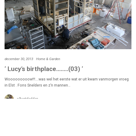
december 30, 2013
Home & Garden
‘ Lucy’s birthplace……..(03) ‘
Wooooooooow!!!….was wel het eerste wat er uit kwam vanmorgen vroeg
in Elst . Fons Snelders en z’n mannen…
albertdedden