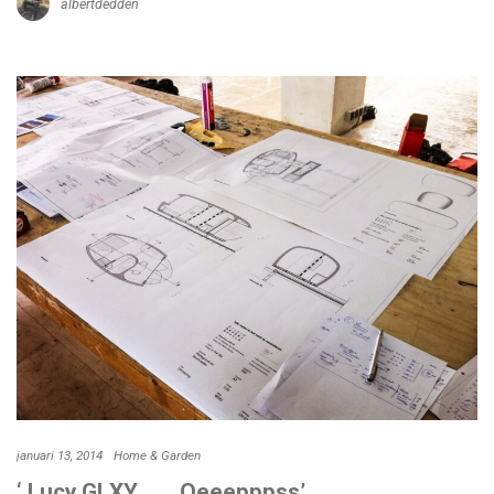
albertdedden
januari 13, 2014
Home & Garden
‘ Lucy GLXY……..Oeeepppss’