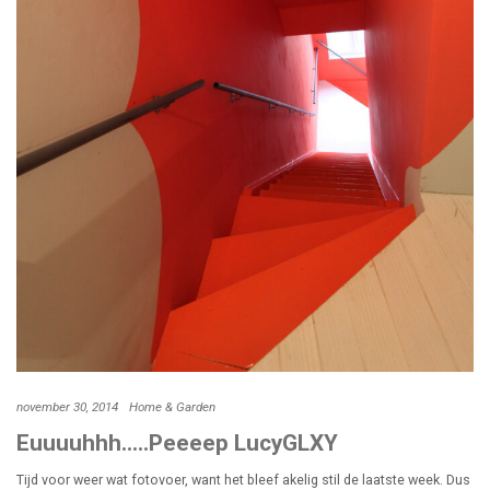
november 30, 2014
Home & Garden
Euuuuhhh…..Peeeep LucyGLXY
Tijd voor weer wat fotovoer, want het bleef akelig stil de laatste week. Dus