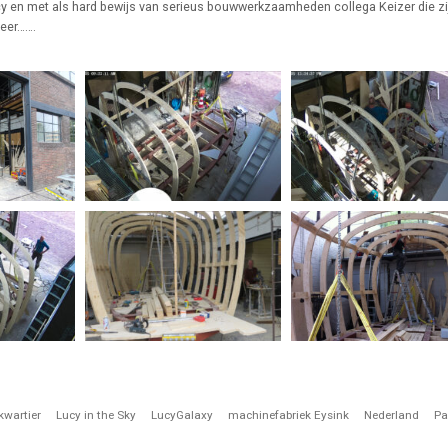
y en met als hard bewijs van serieus bouwwerkzaamheden collega Keizer die zi
meer…….
wartier
Lucy in the Sky
LucyGalaxy
machinefabriek Eysink
Nederland
Pa