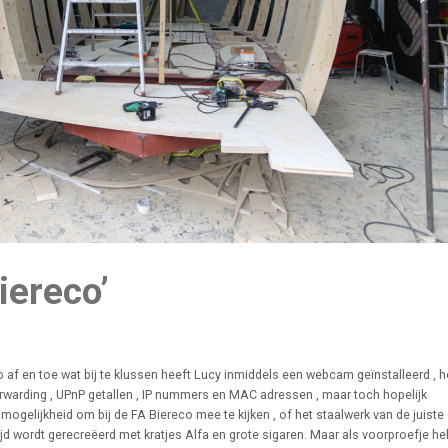
iereco’
o af en toe wat bij te klussen heeft Lucy inmiddels een webcam geïnstalleerd , 
rwarding , UPnP getallen , IP nummers en MAC adressen , maar toch hopelijk
mogelijkheid om bij de FA Biereco mee te kijken , of het staalwerk van de juiste 
 tijd wordt gerecreëerd met kratjes Alfa en grote sigaren. Maar als voorproefje h