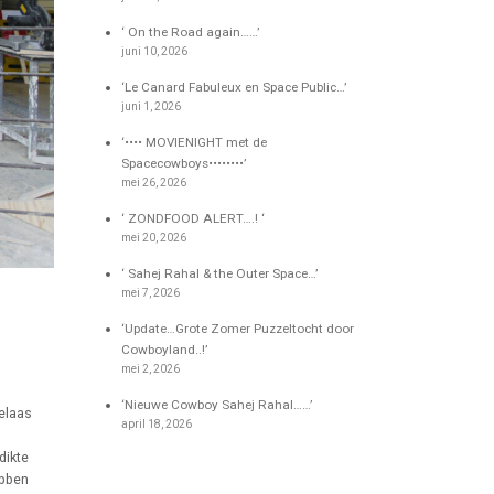
‘ On the Road again……’
juni 10, 2026
‘Le Canard Fabuleux en Space Public…’
juni 1, 2026
‘•••• MOVIENIGHT met de
Spacecowboys••••••••’
mei 26, 2026
‘ ZONDFOOD ALERT….! ‘
mei 20, 2026
‘ Sahej Rahal & the Outer Space…’
mei 7, 2026
‘Update…Grote Zomer Puzzeltocht door
Cowboyland..!’
mei 2, 2026
‘Nieuwe Cowboy Sahej Rahal……’
helaas
april 18, 2026
dikte
ebben