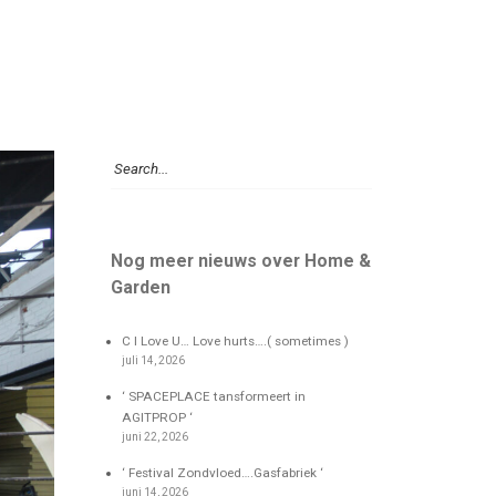
Nog meer nieuws over Home &
Garden
C I Love U… Love hurts….( sometimes )
juli 14, 2026
‘ SPACEPLACE tansformeert in
AGITPROP ‘
juni 22, 2026
‘ Festival Zondvloed….Gasfabriek ‘
juni 14, 2026