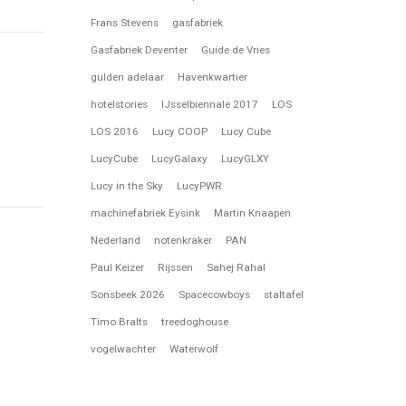
Frans Stevens
gasfabriek
Gasfabriek Deventer
Guide de Vries
gulden adelaar
Havenkwartier
hotelstories
IJsselbiennale 2017
LOS
LOS 2016
Lucy COOP
Lucy Cube
LucyCube
LucyGalaxy
LucyGLXY
Lucy in the Sky
LucyPWR
machinefabriek Eysink
Martin Knaapen
Nederland
notenkraker
PAN
Paul Keizer
Rijssen
Sahej Rahal
Sonsbeek 2026
Spacecowboys
staltafel
Timo Bralts
treedoghouse
vogelwachter
Waterwolf