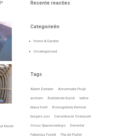
jn
Recente reacties
Categorieën
Home & Garden
Uncategorized
Tags
Albert Dedden
Annemieke Pruijt
arnhem
Beeldende Kunst
bettie
blaue hont
Bronsgieterij Kemner
burgers zoo
Canonkunst Overijssel
Circus Spacecowboys
Deventer
ul Keizer
Fabulous Forest
Flip de Fluiter