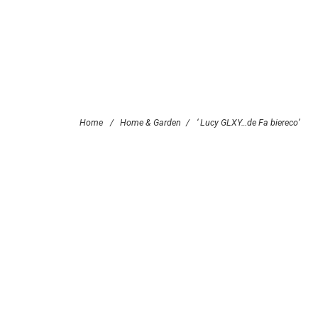
Home
/
Home & Garden
/
‘ Lucy GLXY…de Fa biereco’