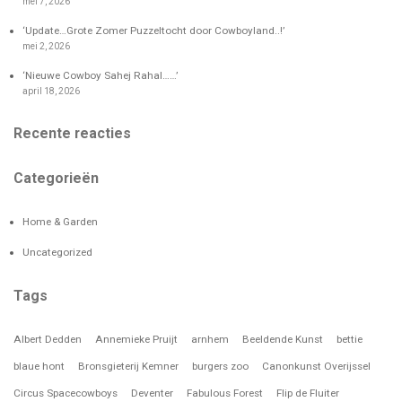
mei 7, 2026
‘Update…Grote Zomer Puzzeltocht door Cowboyland..!’
mei 2, 2026
‘Nieuwe Cowboy Sahej Rahal……’
april 18, 2026
Recente reacties
Categorieën
Home & Garden
Uncategorized
Tags
Albert Dedden
Annemieke Pruijt
arnhem
Beeldende Kunst
bettie
blaue hont
Bronsgieterij Kemner
burgers zoo
Canonkunst Overijssel
Circus Spacecowboys
Deventer
Fabulous Forest
Flip de Fluiter