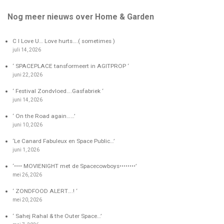
Nog meer nieuws over Home & Garden
C I Love U… Love hurts….( sometimes )
juli 14, 2026
‘ SPACEPLACE tansformeert in AGITPROP ‘
juni 22, 2026
‘ Festival Zondvloed….Gasfabriek ‘
juni 14, 2026
‘ On the Road again……’
juni 10, 2026
‘Le Canard Fabuleux en Space Public…’
juni 1, 2026
‘•••• MOVIENIGHT met de Spacecowboys••••••••’
mei 26, 2026
‘ ZONDFOOD ALERT….! ‘
mei 20, 2026
‘ Sahej Rahal & the Outer Space…’