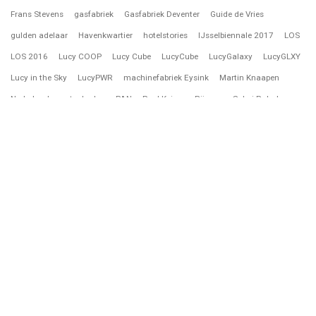
Frans Stevens
gasfabriek
Gasfabriek Deventer
Guide de Vries
gulden adelaar
Havenkwartier
hotelstories
IJsselbiennale 2017
LOS
LOS 2016
Lucy COOP
Lucy Cube
LucyCube
LucyGalaxy
LucyGLXY
Lucy in the Sky
LucyPWR
machinefabriek Eysink
Martin Knaapen
Nederland
notenkraker
PAN
Paul Keizer
Rijssen
Sahej Rahal
Sonsbeek 2026
Spacecowboys
staltafel
Timo Bralts
treedoghouse
vogelwachter
Waterwolf
PHONE
+31 06 505 223 65