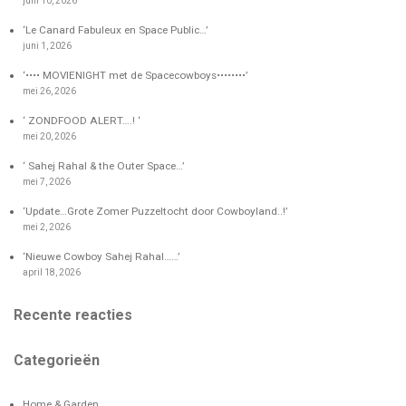
juni 10, 2026
‘Le Canard Fabuleux en Space Public…’
juni 1, 2026
‘•••• MOVIENIGHT met de Spacecowboys••••••••’
mei 26, 2026
‘ ZONDFOOD ALERT….! ‘
mei 20, 2026
‘ Sahej Rahal & the Outer Space…’
mei 7, 2026
‘Update…Grote Zomer Puzzeltocht door Cowboyland..!’
mei 2, 2026
‘Nieuwe Cowboy Sahej Rahal……’
april 18, 2026
Recente reacties
Categorieën
Home & Garden