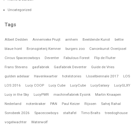
Uncategorized
Tags
Albert Dedden
Annemieke Pruijt
arnhem
Beeldende Kunst
bettie
blaue hont
Bronsgieterij Kemner
burgers zoo
Canonkunst Overijssel
Circus Spacecowboys
Deventer
Fabulous Forest
Flip de Fluiter
Frans Stevens
gasfabriek
Gasfabriek Deventer
Guide de Vries
gulden adelaar
Havenkwartier
hotelstories
IJsselbiennale 2017
LOS
LOS 2016
Lucy COOP
Lucy Cube
LucyCube
LucyGalaxy
LucyGLXY
Lucy in the Sky
LucyPWR
machinefabriek Eysink
Martin Knaapen
Nederland
notenkraker
PAN
Paul Keizer
Rijssen
Sahej Rahal
Sonsbeek 2026
Spacecowboys
staltafel
Timo Bralts
treedoghouse
vogelwachter
Waterwolf