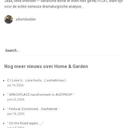
Jaaa, lieve vrienden — vanavond wordt er even niks ge-NETFLIXT, want tijd
voor de echte serieuze dramaturgische analyse…
albertdedden
Nog meer nieuws over Home & Garden
C I Love U… Love hurts….( sometimes )
juli 14, 2026
‘ SPACEPLACE tansformeert in AGITPROP ‘
juni 22, 2026
‘ Festival Zondvloed….Gasfabriek ‘
juni 14, 2026
‘ On the Road again……’