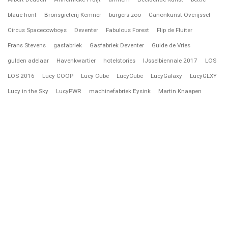
blaue hont
Bronsgieterij Kemner
burgers zoo
Canonkunst Overijssel
Circus Spacecowboys
Deventer
Fabulous Forest
Flip de Fluiter
Frans Stevens
gasfabriek
Gasfabriek Deventer
Guide de Vries
gulden adelaar
Havenkwartier
hotelstories
IJsselbiennale 2017
LOS
LOS 2016
Lucy COOP
Lucy Cube
LucyCube
LucyGalaxy
LucyGLXY
Lucy in the Sky
LucyPWR
machinefabriek Eysink
Martin Knaapen
Nederland
notenkraker
PAN
Paul Keizer
Rijssen
Sahej Rahal
Sonsbeek 2026
Spacecowboys
staltafel
Timo Bralts
treedoghouse
vogelwachter
Waterwolf