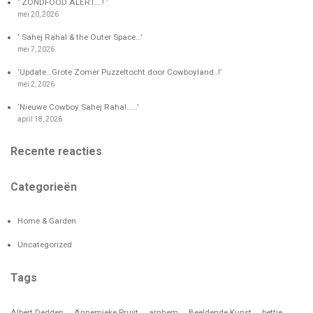
‘ ZONDFOOD ALERT….! ‘
mei 20, 2026
‘ Sahej Rahal & the Outer Space…’
mei 7, 2026
‘Update…Grote Zomer Puzzeltocht door Cowboyland..!’
mei 2, 2026
‘Nieuwe Cowboy Sahej Rahal……’
april 18, 2026
Recente reacties
Categorieën
Home & Garden
Uncategorized
Tags
Albert Dedden
Annemieke Pruijt
arnhem
Beeldende Kunst
bettie