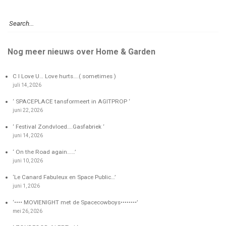
Nog meer nieuws over Home & Garden
C I Love U… Love hurts….( sometimes )
juli 14, 2026
‘ SPACEPLACE tansformeert in AGITPROP ‘
juni 22, 2026
‘ Festival Zondvloed….Gasfabriek ‘
juni 14, 2026
‘ On the Road again……’
juni 10, 2026
‘Le Canard Fabuleux en Space Public…’
juni 1, 2026
‘•••• MOVIENIGHT met de Spacecowboys••••••••’
mei 26, 2026