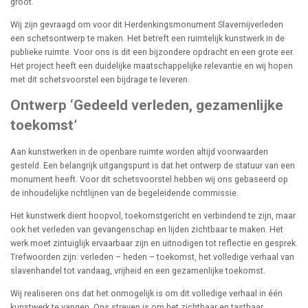
groot.
Wij zijn gevraagd om voor dit Herdenkingsmonument Slavernijverleden
een schetsontwerp te maken. Het betreft een ruimtelijk kunstwerk in de
publieke ruimte. Voor ons is dit een bijzondere opdracht en een grote eer.
Het project heeft een duidelijke maatschappelijke relevantie en wij hopen
met dit schetsvoorstel een bijdrage te leveren.
Ontwerp ‘Gedeeld verleden, gezamenlijke
toekomst’
Aan kunstwerken in de openbare ruimte worden altijd voorwaarden
gesteld. Een belangrijk uitgangspunt is dat het ontwerp de statuur van een
monument heeft. Voor dit schetsvoorstel hebben wij ons gebaseerd op
de inhoudelijke richtlijnen van de begeleidende commissie.
Het kunstwerk dient hoopvol, toekomstgericht en verbindend te zijn, maar
ook het verleden van gevangenschap en lijden zichtbaar te maken. Het
werk moet zintuiglijk ervaarbaar zijn en uitnodigen tot reflectie en gesprek.
Trefwoorden zijn: verleden – heden – toekomst, het volledige verhaal van
slavenhandel tot vandaag, vrijheid en een gezamenlijke toekomst.
Wij realiseren ons dat het onmogelijk is om dit volledige verhaal in één
kunstwerk te vangen. Ons streven is om het zichtbaar en tastbaar