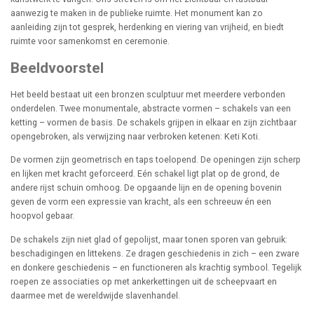
aanwezig te maken in de publieke ruimte. Het monument kan zo
aanleiding zijn tot gesprek, herdenking en viering van vrijheid, en biedt
ruimte voor samenkomst en ceremonie.
Beeldvoorstel
Het beeld bestaat uit een bronzen sculptuur met meerdere verbonden
onderdelen. Twee monumentale, abstracte vormen – schakels van een
ketting – vormen de basis. De schakels grijpen in elkaar en zijn zichtbaar
opengebroken, als verwijzing naar verbroken ketenen: Keti Koti.
De vormen zijn geometrisch en taps toelopend. De openingen zijn scherp
en lijken met kracht geforceerd. Eén schakel ligt plat op de grond, de
andere rijst schuin omhoog. De opgaande lijn en de opening bovenin
geven de vorm een expressie van kracht, als een schreeuw én een
hoopvol gebaar.
De schakels zijn niet glad of gepolijst, maar tonen sporen van gebruik:
beschadigingen en littekens. Ze dragen geschiedenis in zich – een zware
en donkere geschiedenis – en functioneren als krachtig symbool. Tegelijk
roepen ze associaties op met ankerkettingen uit de scheepvaart en
daarmee met de wereldwijde slavenhandel.