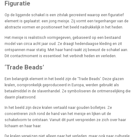
Figuratie
Op de liggende schakel is een zitvlak gecreëerd waarop een figuratief
element is geplaatst: een jong meisje. Zij vormt een tegenhanger van de
abstracte vormen en positioneert het beeld nadrukkelijk in het heden.
Het meisje is realistisch vormgegeven, gebaseerd op een bestaand
model van circa acht jaar oud. Ze draagt hedendaagse kleding en zit
ontspannen maar statig. Met haar hand raakt zij bewust de schakel aan.
Dit contactmoment is essentieel: het verbindt heden en verleden.
‘Trade Beads’
Een belangrijk element in het beeld zijn de ‘Trade Beads’. Deze glazen
kralen, oorspronkelijk geproduceerd in Europa, werden gebruikt als
betaalmiddel in de slavenhandel. Ze symboliseren de ontmenselijking die
daarin plaatsvond.
In het beeld zijn deze kralen vertaald naar gouden bolletjes. Ze
concentreren zich rond de hand van het meisje en lijken uit de
schakelvorm te ontstaan. Vanuit dit punt verspreiden ze zich over haar
lichaam en haar haar.
De kralen verwijzen niet alleen naar het verleden, maar ook naar culturele