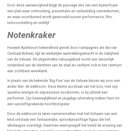
Door deze aanwezigheid krijgt de passage iets van een buitenfoyer:
een plek waar ontmoeting, presentatie en verbeelding samenkomen,
en waar voortdurend wordt gewisseld tussen performance, film,
tentoonstelling en verblijf.
Notenkraker
Hoewel Apeldoorn bekendheid geniet door campagnes als die van
Centraal Beheer, ligt de werkelijke aantrekkingskracht in de nabijheid
van de Veluwe. Dit uitgestrekte natuurgebied vormt een wezenlijk
onderdeel van de identiteit van de stad en verdient ook in het centrum
een zichtbare weerklank.
In plaats van de bekende ‘Big Five’ van de Veluwe kiezen wij voor een
ander dier: de eekhoorn. Deze kleine acrobaat van het bos, met zijn
speelse energie en expressieve voorkomen, is bij uitstek een
performer. Zijn beweeglijkheid en jeugdige uitstraling maken hem tot
een vanzelfsprekende hoofdrolspeler.
Door de eekhoorn te laten samensmelten met het lichaam van een
kind ontstaat een fantasierijke, sprookjesachtige figuur die het
alledaagse overstijgt. Daarmee weerspiegelt het beeld de ervaring van