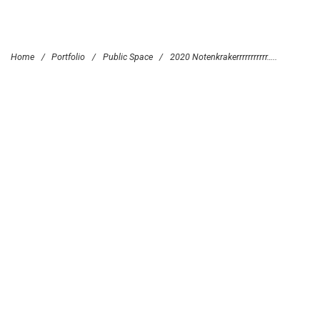
Home
/
Portfolio
/
Public Space
/
2020 Notenkrakerrrrrrrrrrr…..