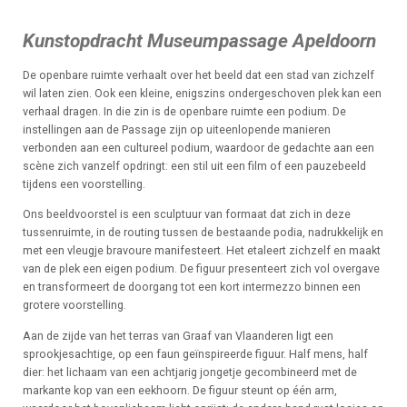
Kunstopdracht Museumpassage Apeldoorn
De openbare ruimte verhaalt over het beeld dat een stad van zichzelf
wil laten zien. Ook een kleine, enigszins ondergeschoven plek kan een
verhaal dragen. In die zin is de openbare ruimte een podium. De
instellingen aan de Passage zijn op uiteenlopende manieren
verbonden aan een cultureel podium, waardoor de gedachte aan een
scène zich vanzelf opdringt: een stil uit een film of een pauzebeeld
tijdens een voorstelling.
Ons beeldvoorstel is een sculptuur van formaat dat zich in deze
tussenruimte, in de routing tussen de bestaande podia, nadrukkelijk en
met een vleugje bravoure manifesteert. Het etaleert zichzelf en maakt
van de plek een eigen podium. De figuur presenteert zich vol overgave
en transformeert de doorgang tot een kort intermezzo binnen een
grotere voorstelling.
Aan de zijde van het terras van Graaf van Vlaanderen ligt een
sprookjesachtige, op een faun geïnspireerde figuur. Half mens, half
dier: het lichaam van een achtjarig jongetje gecombineerd met de
markante kop van een eekhoorn. De figuur steunt op één arm,