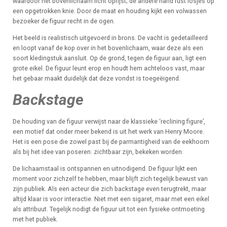
waardoor het bovenlichaam licht oprijst; de andere hand rust losjes op
een opgetrokken knie. Door de maat en houding kijkt een volwassen
bezoeker de figuur recht in de ogen.
Het beeld is realistisch uitgevoerd in brons. De vacht is gedetailleerd
en loopt vanaf de kop over in het bovenlichaam, waar deze als een
soort kledingstuk aansluit. Op de grond, tegen de figuur aan, ligt een
grote eikel. De figuur leunt erop en houdt hem achteloos vast, maar
het gebaar maakt duidelijk dat deze vondst is toegeëigend.
Backstage
De houding van de figuur verwijst naar de klassieke ‘reclining figure’,
een motief dat onder meer bekend is uit het werk van Henry Moore.
Het is een pose die zowel past bij de parmantigheid van de eekhoorn
als bij het idee van poseren: zichtbaar zijn, bekeken worden.
De lichaamstaal is ontspannen en uitnodigend. De figuur lijkt een
moment voor zichzelf te hebben, maar blijft zich tegelijk bewust van
zijn publiek. Als een acteur die zich backstage even terugtrekt, maar
altijd klaar is voor interactie. Niet met een sigaret, maar met een eikel
als attribuut. Tegelijk nodigt de figuur uit tot een fysieke ontmoeting
met het publiek.