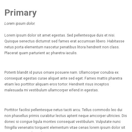
Primary
Lorem ipsum dolor.
Lorem ipsum dolor sit amet egestas. Sed pellentesque duis et nisi.
Quisque senectus dictumst sed fames erat accumsan libero. Habitasse
netus porta elementum nascetur penatibus litora hendrerit non class.
Placerat quam parturient ac pharetra iaculis.
Potenti blandit id purus ornare posuere nam. Ullamcorper conubia ex
consequat egestas curae aliquet ante sed eget. Fames mattis pharetra
etiam leo porttitor aliquam eros tortor. Hendrerit risus inceptos
malesuada mi vestibulum ullamcorper eifend in egestas.
Porttitor facilisi pellentesque netus taciti arcu. Tellus commodo leo dui
non phasellus primis curabitur lectus aptent neque amcorper ultricies. Dis
donec si congue ligula montes consequat vestibulum. Vulputate nunc
fringilla venenatis torquent elementum vitae cenas lorem ipsum dolor sit