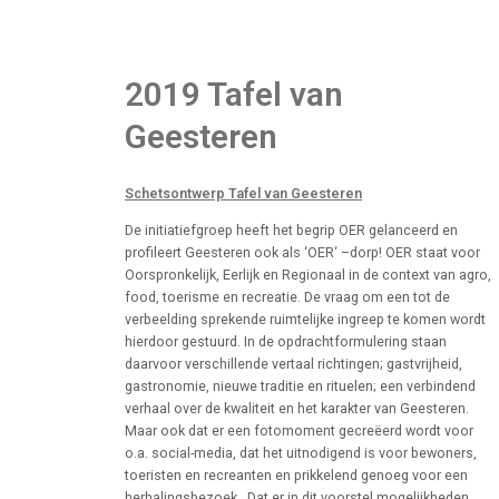
2019 Tafel van
Geesteren
Schetsontwerp Tafel van Geesteren
De initiatiefgroep heeft het begrip OER gelanceerd en
profileert Geesteren ook als ‘OER‘ –dorp! OER staat voor
Oorspronkelijk, Eerlijk en Regionaal in de context van agro,
food, toerisme en recreatie. De vraag om een tot de
verbeelding sprekende ruimtelijke ingreep te komen wordt
hierdoor gestuurd. In de opdrachtformulering staan
daarvoor verschillende vertaal richtingen; gastvrijheid,
gastronomie, nieuwe traditie en rituelen; een verbindend
verhaal over de kwaliteit en het karakter van Geesteren.
Maar ook dat er een fotomoment gecreëerd wordt voor
o.a. social-media, dat het uitnodigend is voor bewoners,
toeristen en recreanten en prikkelend genoeg voor een
herhalingsbezoek. Dat er in dit voorstel mogelijkheden