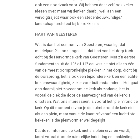
ook een noodzaak voor. Wij hebben daar zelf ook zeker
ideeën over, maar wij denken daarbij wel aan een
vervolgtraject waar ook een stedenbouwkundige/
landschapsarchitect bij betrokken is.
HART VAN GEESTEREN
Wat is dan het centrum van Geesteren, waar ligt dat
middelpunt? In onze ogen ligt dat hart van het dorp toch
echt bij de Hervormde kerk van Geesteren. Met z’n eerste
e
e
fundamenten uit de 10
of 11
eeuw is dit niet alleen één
van de meest oorspronkelijke plekken in het dorp, dicht bij
de oorsprong, het is ook een bijzondere kerk en een echte
bezienswaardigheid, zeker voor buitenstaanders. Het gaat
ons daarbij niet zozeer om de kerk als zodanig, het is
vooral de plek die door de aanwezigheid van de kerk is
ontstaan. Wat ons interesseert is vooral het ‘plein’ rond de
kerk. Op dit moment ervaar je die ruimte rond de kerk niet
als een plein, maar vanuit de kaart of vanaf een luchtfoto
bekeken is die pleinvorm er wel degelijk!
Dat de ruimte rond de kerk niet als plein ervaren wordt,
komt vooral door de ruimtelijke inrichting en aankleding.