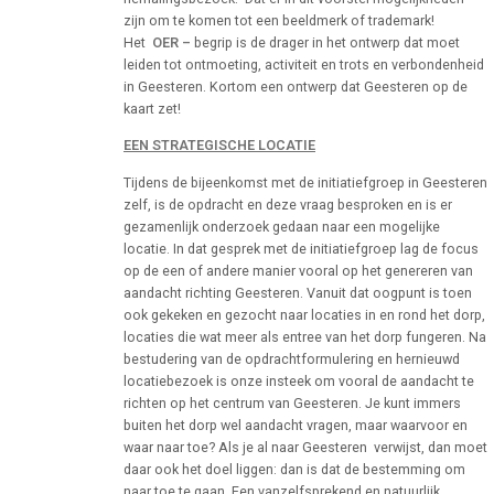
zijn om te komen tot een beeldmerk of trademark!
Het
OER –
begrip is de drager in het ontwerp dat moet
leiden tot ontmoeting, activiteit en trots en verbondenheid
in Geesteren. Kortom een ontwerp dat Geesteren op de
kaart zet!
EEN STRATEGISCHE LOCATIE
Tijdens de bijeenkomst met de initiatiefgroep in Geesteren
zelf, is de opdracht en deze vraag besproken en is er
gezamenlijk onderzoek gedaan naar een mogelijke
locatie. In dat gesprek met de initiatiefgroep lag de focus
op de een of andere manier vooral op het genereren van
aandacht richting Geesteren. Vanuit dat oogpunt is toen
ook gekeken en gezocht naar locaties in en rond het dorp,
locaties die wat meer als entree van het dorp fungeren. Na
bestudering van de opdrachtformulering en hernieuwd
locatiebezoek is onze insteek om vooral de aandacht te
richten op het centrum van Geesteren. Je kunt immers
buiten het dorp wel aandacht vragen, maar waarvoor en
waar naar toe? Als je al naar Geesteren verwijst, dan moet
daar ook het doel liggen: dan is dat de bestemming om
naar toe te gaan. Een vanzelfsprekend en natuurlijk