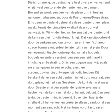
Die is rommelig, de bestrating is heel divers en verwarrend,
er zijn veel verstorende elementen en overgangen.
Bovendien wordt een deel van de pleinvorm in beslag
genomen, afgesneden, door de Pastorieweg/Dorpsstraat.
Er is geen verbindend geheel die deze ruimte tot een plein
maakt, terwijl de ruimtelijke kwaliteit daar voor wel
aanwezig is. Wij vinden het van belang dat die ruimte rond
de kerk een pleinfunctie (terug) krijgt. Dat kan bijvoorbeeld
door de verkeersweg om te vormen en in een ‘schared-
space’ formule onderdeel te laten zijn van het plein. Door
een evenwichtig pleinontwerp, dat van alle hobbels,
bobbels en andere verstoringen een eenheid maakt in
inrichting en bestrating. Dit is een opgave waar wij, zoals
we al aangaven, in een vervolgtraject een
stedenbouwkundig ontwerper bij nodig hebben. Dit
betekent dat er een echt centrum in het dorp ontstaat, een
dorpsplein, het hart van Geesteren. Je kunt dan niet meer
door Geesteren rijden zonder de fysieke ervaring te
hebben van de kern van het dorp, het middelpunt. Dan weet
je dat de bestemming is bereikt. Bovendien haal je de
snelheid uit het verkeer en creëer je alleen daardoor al een
moment van aandacht. Het centrum wordt tastbaar en