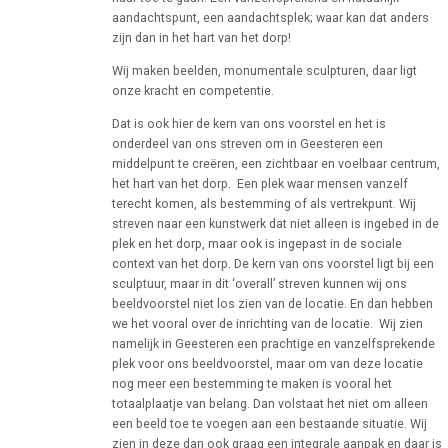
aandachtspunt, een aandachtsplek; waar kan dat anders
zijn dan in het hart van het dorp!
Wij maken beelden, monumentale sculpturen, daar ligt
onze kracht en competentie.
Dat is ook hier de kern van ons voorstel en het is
onderdeel van ons streven om in Geesteren een
middelpunt te creëren, een zichtbaar en voelbaar centrum,
het hart van het dorp. Een plek waar mensen vanzelf
terecht komen, als bestemming of als vertrekpunt. Wij
streven naar een kunstwerk dat niet alleen is ingebed in de
plek en het dorp, maar ook is ingepast in de sociale
context van het dorp. De kern van ons voorstel ligt bij een
sculptuur, maar in dit ‘overall’ streven kunnen wij ons
beeldvoorstel niet los zien van de locatie. En dan hebben
we het vooral over de inrichting van de locatie. Wij zien
namelijk in Geesteren een prachtige en vanzelfsprekende
plek voor ons beeldvoorstel, maar om van deze locatie
nog meer een bestemming te maken is vooral het
totaalplaatje van belang. Dan volstaat het niet om alleen
een beeld toe te voegen aan een bestaande situatie. Wij
zien in deze dan ook graag een integrale aanpak en daar is