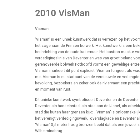
2010 VisMan
Visman
‘Visman’ is een uniek kunstwerk dat is verrezen op het voor
het zogenaamde Prinsen bolwerk. Het kunstwerk is een bekr
herinrichting van de oude kademuur. Het bastion maakte vro
verdedigingslinie van Deventer en was van groot belang voo
gerenoveerde bolwerk Pothoofd vormt een geweldige entree
Visman markeert dit punt expliciet, Visman fungeert als wac
met Visman is nu startpunt van de vernieuwde en verlengde
bevolking, bezoekers en zeker ook de riviervaart een prac
en moment van rust.
Dit unieke kunstwerk symboliseert Deventer en de Deventer 
Deventer als handelsstad, als stad aan de IJssel, als arbeid
stad die buiten haar grenzen kijkt . ‘Visman’ is onlosmakel
het verenigt verdedigingswerk, overslagkade en Deventer als
‘Visman’ 3,5 meter hoog bronzen beeld dat als een juweel 
Wilhelminabrug.