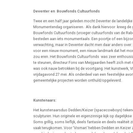
Deventer en Bouwfonds Cultuurfonds
Twee en een half jaar geleden mocht Deventer de landelijk
Monumentendag organiseren. Als dank hiervoor kreeg de 
Bouwfonds Cultuurfonds (vroeger cultuurfonds van de Ra
besteden aan iets monumentaals. Een poortje of een bijz
verwachting, maar in Deventer dacht men daar anders ove
voor een nieuw monument, een nieuw landmark dat het mon
zou eren. Het Bouwfonds Cultuurfonds was zeer enthousiast
te steunen, directeur Fons van Meijgaarden heeft zich met 
was ook nauw betrokken bij de voortgang. Het kunstwerk, 
vrijdagavond 27 mei. Als onderdeel van een feestelijke avo
gemeentelijke projecten worden onthuld/opgeleverd.
Kunstenaars:
Het kunstenaarsduo Dedden/Keizer (spacecowboys) tekende
sculpturen. Hun originele en eigenzinnige kijk op dagelijks
Soms grillig, soms lieflijk, deels fantasie en deels realiteit
vaak terugkomen. Voor ‘Visman’ hebben Dedden en Keizer zi