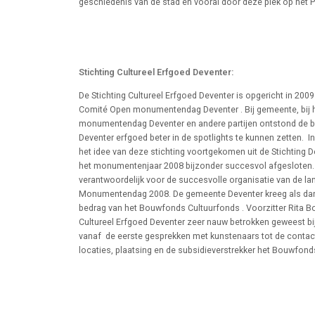
geschiedenis van de stad en vooral door deze plek op het 
Stichting Cultureel Erfgoed Deventer:
De Stichting Cultureel Erfgoed Deventer is opgericht in 2009
Comité Open monumentendag Deventer . Bij gemeente, bij 
monumentendag Deventer en andere partijen ontstond de b
Deventer erfgoed beter in de spotlights te kunnen zetten. 
het idee van deze stichting voortgekomen uit de Stichting D
het monumentenjaar 2008 bijzonder succesvol afgesloten. 
verantwoordelijk voor de succesvolle organisatie van de la
Monumentendag 2008. De gemeente Deventer kreeg als dan
bedrag van het Bouwfonds Cultuurfonds . Voorzitter Rita B
Cultureel Erfgoed Deventer zeer nauw betrokken geweest bi
vanaf de eerste gesprekken met kunstenaars tot de conta
locaties, plaatsing en de subsidieverstrekker het Bouwfond