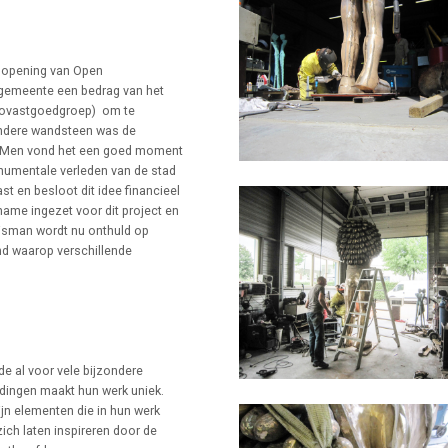
e opening van Open
gemeente een bedrag van het
bovastgoedgroep) om te
ondere wandsteen was de
r. Men vond het een goed moment
umentale verleden van de stad
 en besloot dit idee financieel
name ingezet voor dit project en
Visman wordt nu onthuld op
nd waarop verschillende
 al voor vele bijzondere
e dingen maakt hun werk uniek.
 zijn elementen die in hun werk
ch laten inspireren door de