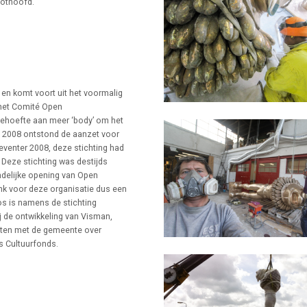
Pothoofd.
 en komt voort uit het voormalig
het Comité Open
ehoefte aan meer ‘body’ om het
In 2008 ontstond de aanzet voor
eventer 2008, deze stichting had
Deze stichting was destijds
ndelijke opening van Open
k voor deze organisatie dus een
os is namens de stichting
j de ontwikkeling van Visman,
cten met de gemeente over
s Cultuurfonds.