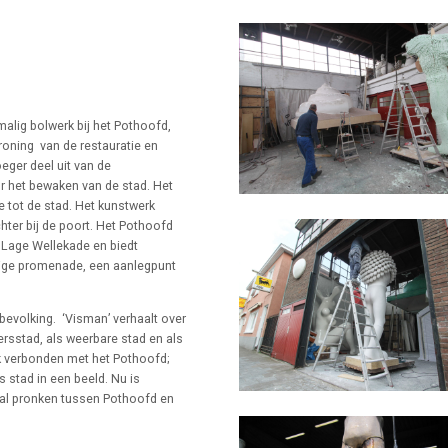
malig bolwerk bij het Pothoofd,
oning van de restauratie en
eger deel uit van de
r het bewaken van de stad. Het
 tot de stad. Het kunstwerk
hter bij de poort. Het Pothoofd
 Lage Wellekade en biedt
htige promenade, een aanlegpunt
bevolking. ‘Visman’ verhaalt over
ersstad, als weerbare stad en als
ijk verbonden met het Pothoofd;
 stad in een beeld. Nu is
zal pronken tussen Pothoofd en