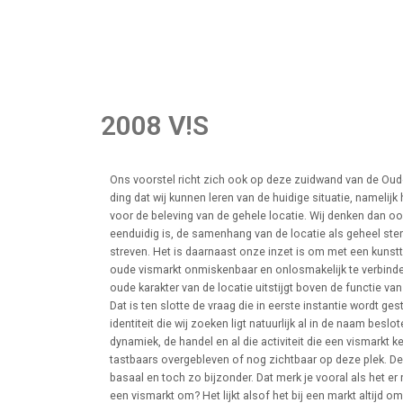
2008 V!S
Ons voorstel richt zich ook op deze zuidwand van de Oude
ding dat wij kunnen leren van de huidige situatie, namelij
voor de beleving van de gehele locatie. Wij denken dan oo
eenduidig is, de samenhang van de locatie als geheel sterk
streven. Het is daarnaast onze inzet is om met een kunstt
oude vismarkt onmiskenbaar en onlosmakelijk te verbinde
oude karakter van de locatie uitstijgt boven de functie van 
Dat is ten slotte de vraag die in eerste instantie wordt ge
identiteit die wij zoeken ligt natuurlijk al in de naam besl
dynamiek, de handel en al die activiteit die een vismarkt k
tastbaars overgebleven of nog zichtbaar op deze plek. De
basaal en toch zo bijzonder. Dat merk je vooral als het er n
een vismarkt om? Het lijkt alsof het bij een markt altijd o