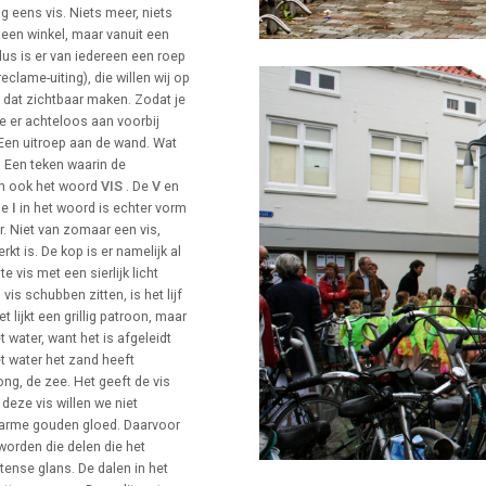
og eens vis. Niets meer, niets
 een winkel, maar vanuit een
dus is er van iedereen een roep
clame-uiting), die willen wij op
n dat zichtbaar maken. Zodat je
e er achteloos aan voorbij
Een uitroep aan de wand. Wat
. Een teken waarin de
dan ook het woord
VIS
. De
V
en
de
I
in het woord is echter vorm
. Niet van zomaar een vis,
kt is. De kop is er namelijk al
 vis met een sierlijk licht
s schubben zitten, is het lijf
 lijkt een grillig patroon, maar
t water, want het is afgeleidt
t water het zand heeft
ng, de zee. Het geeft de vis
deze vis willen we niet
p-warme gouden gloed. Daarvoor
worden die delen die het
tense glans. De dalen in het