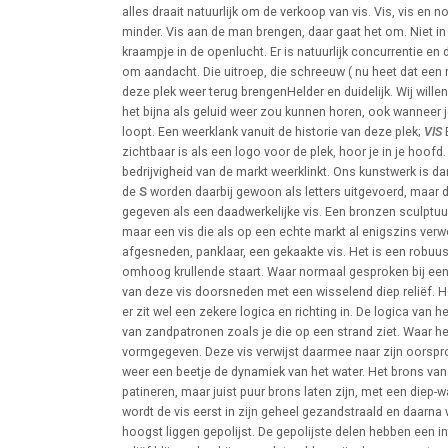
alles draait natuurlijk om de verkoop van vis. Vis, vis en n
minder. Vis aan de man brengen, daar gaat het om. Niet in
kraampje in de openlucht. Er is natuurlijk concurrentie en 
om aandacht. Die uitroep, die schreeuw ( nu heet dat een re
deze plek weer terug brengenHelder en duidelijk. Wij wille
het bijna als geluid weer zou kunnen horen, ook wanneer j
loopt. Een weerklank vanuit de historie van deze plek;
VIS
zichtbaar is als een logo voor de plek, hoor je in je hoofd
bedrijvigheid van de markt weerklinkt. Ons kunstwerk is 
de
S
worden daarbij gewoon als letters uitgevoerd, maar 
gegeven als een daadwerkelijke vis. Een bronzen sculptuur
maar een vis die als op een echte markt al enigszins verwer
afgesneden, panklaar, een gekaakte vis. Het is een robuuste
omhoog krullende staart. Waar normaal gesproken bij een vi
van deze vis doorsneden met een wisselend diep reliëf. Het
er zit wel een zekere logica en richting in. De logica van he
van zandpatronen zoals je die op een strand ziet. Waar he
vormgegeven. Deze vis verwijst daarmee naar zijn oorspro
weer een beetje de dynamiek van het water. Het brons van 
patineren, maar juist puur brons laten zijn, met een die
wordt de vis eerst in zijn geheel gezandstraald en daarna 
hoogst liggen gepolijst. De gepolijste delen hebben een in