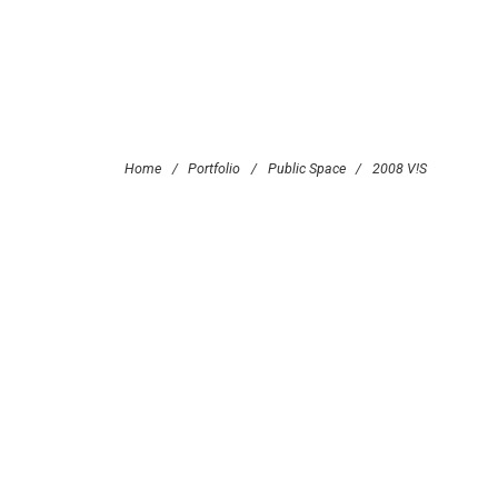
Home
/
Portfolio
/
Public Space
/
2008 V!S