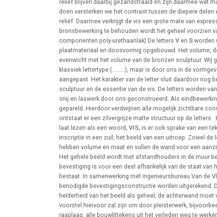
reliëf blijven daarbij gezandstraald en zijn daarmee wat ma
doen versterken we het contrast tussen de diepere delen 
reliëf. Daarmee verkrijgt de vis een grote mate van express
bronsbewerking te behouden wordt het geheel voorzien v
componenten poly-urethaanlak) De letters
V
en
S
worden 
plaatmateriaal en doosvormig opgebouwd. Het volume, de di
evenwicht met het volume van de bronzen sculptuur. Wij 
klassiek lettertype ( ………), maar is door ons in de vormgev
aangepast. Het karakter van de letter sluit daardoor nog b
sculptuur en de essentie van de vis. De letters worden va
snij en laswerk door ons geconstrueerd. Als eindbewerkin
gepareld. Hierdoor verdwijnen alle mogelijk zichtbare con
ontstaat er een zilvergrijze matte structuur op de letters.
laat lezen als een woord,
VIS,
is er ook sprake van een t
inscriptie in een zuil, het beeld van een uitroep. Zowel de 
hebben volume en maat en vullen de wand voor een aanzie
Het gehele beeld wordt met afstandhouders in de muur be
bevestiging is voor een deel afhankelijk van de staat van
bestaat. In samenwerking met ingenieursbureau Van de Vle
benodigde bevestigingsconstructie worden uitgerekend. D
helderheid van het beeld als geheel, de achterwand moet
voorstel hiervoor zal zijn om door pleisterwerk, bijvoorbe
raaplaag, alle bouwlittekens uit het verleden weg te werk