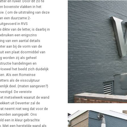
tter en ruwer. Door dit zo te
en bovenste vlakken in het
ie. ( om de uitstraling van deze
an een duurzame 2-
uitgevoerd in RVS
kte van de letter, is daarbij in
gebruiken een enigszins
ing van een aantal details
eter aan bij de vorm van de
nuit een plaat doormiddel van
g worden zij als geheel
structie handelingen en
 Hoewel het beeld zich duidelijk
eken. Als een Romeinse
letters als de vissculptuur
nlijk deel. (maten aangeven?)
vestigd. De vereiste
 het metselwerk waaruit de wand
kkert uit Deventer zal de
at neemt niet weg dat voor de
 worden aangepakt. Ons
eld een in kleur gebrachte
en. Met een herstelde wand als